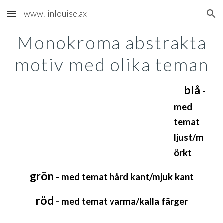
www.linlouise.ax
Skip to main content
Skip to navigation
Monokroma abstrakta
motiv med olika teman
blå
-
med
temat
ljust
/
m
örkt
grön
- med temat hård kant/mjuk kant
röd
- med temat varma/kalla färger