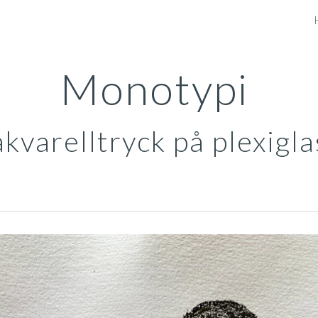
ip to main content
Skip to navigat
Monotypi
akvarelltryck på plexigla